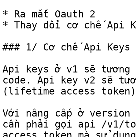
* Ra mắt Oauth 2

* Thay đổi cơ chế Api Ke
### 1/ Cơ chế Api Keys

Api keys ở v1 sẽ tương 
code. Api key v2 sẽ tươ
(lifetime access token).
Với nâng cấp ở version 
cần phải gọi api /v1/to
access token mà sử dụng