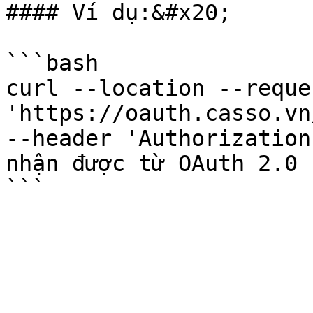
#### Ví dụ:&#x20;

```bash

curl --location --reque
'https://oauth.casso.vn
--header 'Authorization
nhận được từ OAuth 2.0 