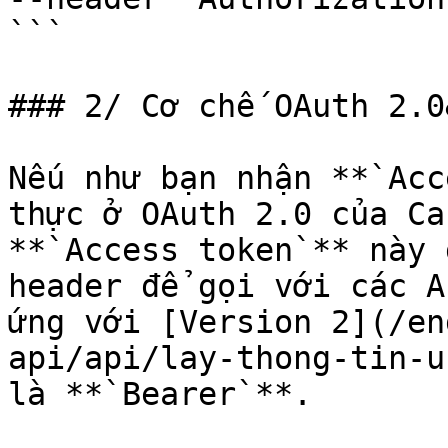
```

### 2/ Cơ chế OAuth 2.0
Nếu như bạn nhận **`Acc
thực ở OAuth 2.0 của Ca
**`Access token`** này 
header để gọi với các A
ứng với [Version 2](/en
api/api/lay-thong-tin-u
là **`Bearer`**.
