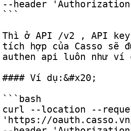
--header 'Authorization
```

Thì ở API /v2 , API key
tích hợp của Casso sẽ đ
authen api luôn như ví 
#### Ví dụ:&#x20;

```bash

curl --location --reque
'https://oauth.casso.vn
--header 'Authorization