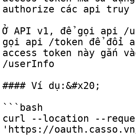
authorize các api truy 
Ở API v1, để gọi api /u
gọi api /token để đổi a
access token này gắn và
/userInfo

#### Ví dụ:&#x20;

```bash

curl --location --reque
'https://oauth.casso.vn