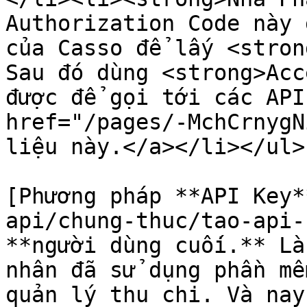
Authorization Code này 
của Casso để lấy <stron
Sau đó dùng <strong>Acc
được để gọi tới các API
href="/pages/-MchCrnygN
liệu này.</a></li></ul> 
[Phương pháp **API Key*
api/chung-thuc/tao-api-
**người dùng cuối.** Là
nhân đã sử dụng phần mề
quản lý thu chi. Và nay