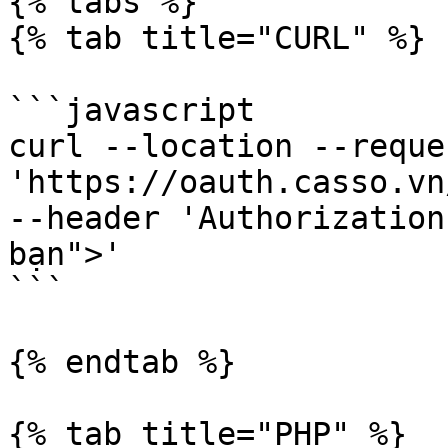
{% tabs %}

{% tab title="CURL" %}

```javascript

curl --location --reque
'https://oauth.casso.vn
--header 'Authorization
bạn">'

```

{% endtab %}

{% tab title="PHP" %}
