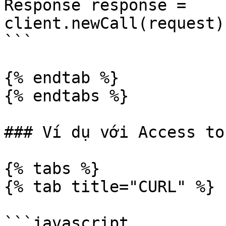
Response response = 
client.newCall(request)
```

{% endtab %}

{% endtabs %}

### Ví dụ với Access to
{% tabs %}

{% tab title="CURL" %}

```javascript
