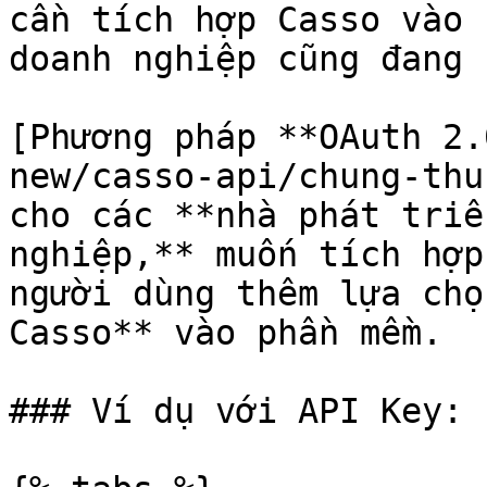
cần tích hợp Casso vào 
doanh nghiệp cũng đang 
[Phương pháp **OAuth 2.
new/casso-api/chung-thu
cho các **nhà phát triể
nghiệp,** muốn tích hợp
người dùng thêm lựa chọ
Casso** vào phần mềm.

### Ví dụ với API Key:
