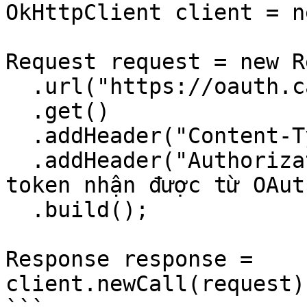
OkHttpClient client = n
Request request = new R
  .url("https://oauth.casso.vn/v2/userInfo")

  .get()

  .addHeader("Content-Type", "application/json")

  .addHeader("Authorization", "Bearer <"Access 
token nhận được từ OAut
  .build();

Response response = 
client.newCall(request)