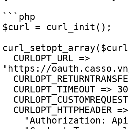
```php

$curl = curl_init();

curl_setopt_array($curl
  CURLOPT_URL => 
"https://oauth.casso.vn
  CURLOPT_RETURNTRANSFER => true,

  CURLOPT_TIMEOUT => 30,

  CURLOPT_CUSTOMREQUEST => "GET",

  CURLOPT_HTTPHEADER => array(

    "Authorization: Apikey <"API Key của bạn">",
