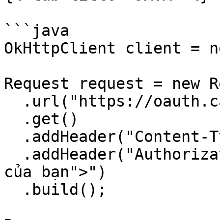
```java

OkHttpClient client = n
Request request = new R
  .url("https://oauth.casso.vn/v2/userInfo")

  .get()

  .addHeader("Content-Type", "application/json")

  .addHeader("Authorization", "Apikey <"API Key 
của bạn">")

  .build();
