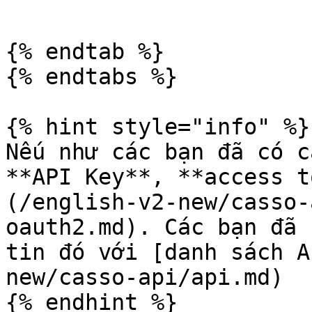
```

{% endtab %}

{% endtabs %}

{% hint style="info" %}

Nếu như các bạn đã có c
**API Key**, **access t
(/english-v2-new/casso-
oauth2.md). Các bạn đã 
tin đó với [danh sách A
new/casso-api/api.md)
