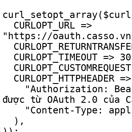
curl_setopt_array($curl
  CURLOPT_URL => 
"https://oauth.casso.vn
  CURLOPT_RETURNTRANSFER => true,

  CURLOPT_TIMEOUT => 30,

  CURLOPT_CUSTOMREQUEST => "GET",

  CURLOPT_HTTPHEADER => array(

    "Authorization: Bearer <"Access token nhận 
được từ OAuth 2.0 của C
    "Content-Type: application/json"

  ),

));
