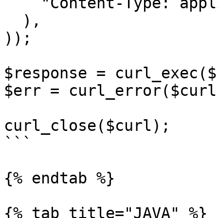
    "Content-Type: application/json"

  ),

));

$response = curl_exec($
$err = curl_error($curl)
curl_close($curl);

```

{% endtab %}

{% tab title="JAVA" %}
