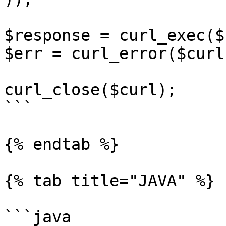
$response = curl_exec($
$err = curl_error($curl)
curl_close($curl);

```

{% endtab %}

{% tab title="JAVA" %}

```java
