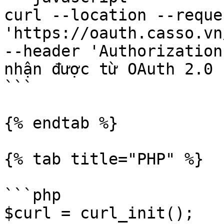
curl --location --reque
'https://oauth.casso.vn
--header 'Authorization
nhận được từ OAuth 2.0 
```

{% endtab %}

{% tab title="PHP" %}

```php

$curl = curl_init();
