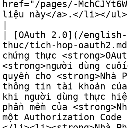
href="/pages/-MchCJYt6W
liệu này</a>.</li></ul>                                                                                                                                                                                                                                                                                                                                                   
|

| [OAuth 2.0](/english-
thuc/tich-hop-oauth2.md
chứng thực <strong>OAut
<strong>người dùng cuối
quyền cho <strong>Nhà P
thông tin tài khoản của
khi người dùng thực hiệ
phần mềm của <strong>Nh
một Authorization Code 
</li><li><strong>Nhà Ph